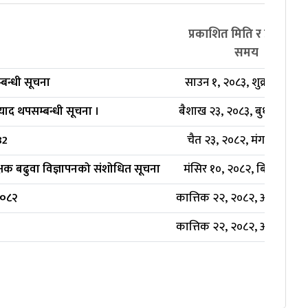
प्रकाशित मिति र प्रकाशित
समय
बन्धी सूचना
साउन १, २०८३, शुक्रबार ५:४८
्याद थपसम्बन्धी सूचना ।
बैशाख २३, २०८३, बुधबार १६:
82
चैत २३, २०८२, मंगलबार ०:०
क्षक बढुवा विज्ञापनको संशोधित सूचना
मंसिर १०, २०८२, बिहिबार ०:
२०८२
कात्तिक २२, २०८२, आइतबार ०
कात्तिक २२, २०८२, आइतबार ०