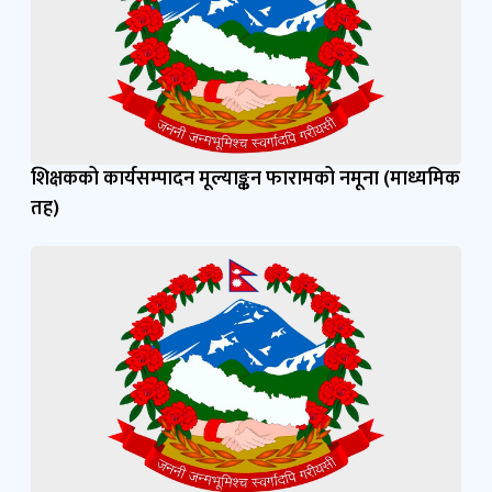
शिक्षकको कार्यसम्पादन मूल्याङ्कन फारामको नमूना (माध्यमिक
तह)