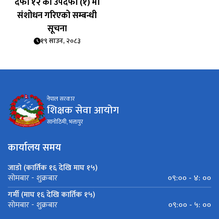
दफा १२ को उपदफा (१) मा
संशोधन गरिएको सम्बन्धी
सूचना
१९ साउन, २०८३
नेपाल सरकार
शिक्षक सेवा आयोग
सानोठिमी, भक्तपुर
कार्यालय समय
जाडो (कार्तिक १६ देखि माघ १५)
०९:०० - ४: ००
सोमबार - शुक्रबार
गर्मी (माघ १६ देखि कार्तिक १५)
०९:०० - ५: ००
सोमबार - शुक्रबार